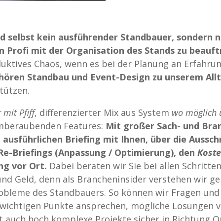
nd selbst kein ausführender Standbauer, sondern n
en Profi mit der Organisation des Stands zu beauf
tives Chaos, wenn es bei der Planung an Erfahrun
ören Standbau und Event-Design zu unserem All
tützen.
 mit Pfiff
, differenzierter Mix aus System
wo möglich u
emberaubenden Features:
Mit großer Sach- und Br
usführlichen Briefing mit Ihnen, über die Aussch
Re-Briefings (Anpassung / Optimierung), den
Kost
ng vor Ort.
Dabei beraten wir Sie bei allen Schritt
 und Geld, denn als Brancheninsider verstehen wir 
 Probleme des Standbauers. So können wir Fragen u
 wichtigen Punkte ansprechen, mögliche Lösungen v
kt auch hoch komplexe Projekte sicher in Richtung 