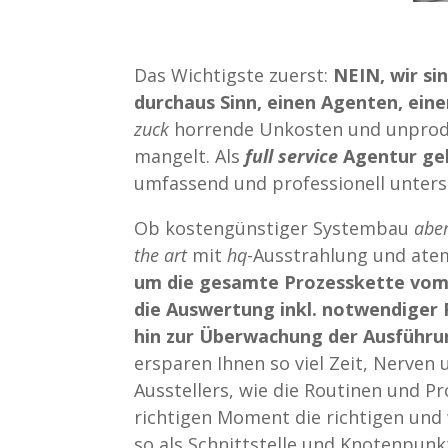
Das Wichtigste zuerst:
NEIN, wir si
durchaus Sinn, einen Agenten, ein
zuck
horrende Unkosten und unproduk
mangelt. Als
full service
Agentur geh
umfassend und professionell unters
Ob kostengünstiger Systembau
aber
the art
mit
hq
-Ausstrahlung und at
um die gesamte Prozesskette vom a
die Auswertung inkl. notwendiger 
hin zur Überwachung der Ausführu
ersparen Ihnen so viel Zeit, Nerven
Ausstellers, wie die Routinen und
richtigen Moment die richtigen und
so als Schnittstelle und Knotenpun