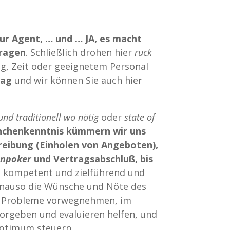
ur Agent, … und … JA, es macht
tragen
. Schließlich drohen hier
ruck
g, Zeit oder geeignetem Personal
tag
und wir können Sie auch hier
nd traditionell wo nötig
oder
state of
anchenkenntnis kümmern wir uns
reibung (Einholen von Angeboten),
enpoker
und Vertragsabschluß, bis
en kompetent und zielführend und
genauso die Wünsche und Nöte des
nd Probleme vorwegnehmen, im
orgeben und evaluieren helfen, und
Optimum steuern.